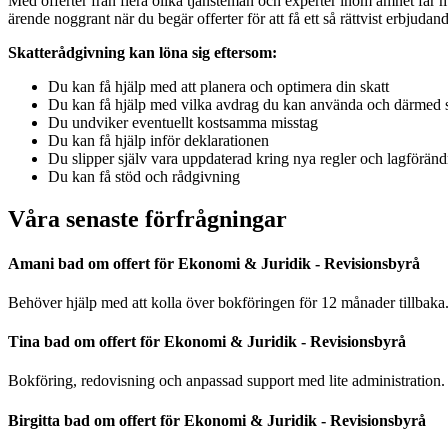
Med offerter från flera olika tjänstemän och experter inom ämnet får m
ärende noggrant när du begär offerter för att få ett så rättvist erbjuda
Skatterådgivning kan löna sig eftersom:
Du kan få hjälp med att planera och optimera din skatt
Du kan få hjälp med vilka avdrag du kan använda och därmed sp
Du undviker eventuellt kostsamma misstag
Du kan få hjälp inför deklarationen
Du slipper själv vara uppdaterad kring nya regler och lagföränd
Du kan få stöd och rådgivning
Våra senaste förfrågningar
Amani bad om offert för Ekonomi & Juridik - Revisionsbyrå
Behöver hjälp med att kolla över bokföringen för 12 månader tillbak
Tina bad om offert för Ekonomi & Juridik - Revisionsbyrå
Bokföring, redovisning och anpassad support med lite administration.
Birgitta bad om offert för Ekonomi & Juridik - Revisionsbyrå