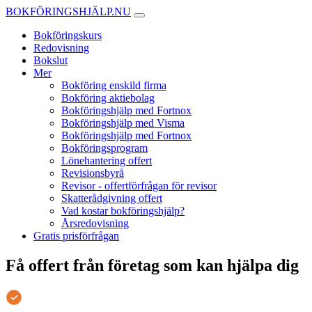
BOKFÖRINGSHJÄLP.NU
Bokföringskurs
Redovisning
Bokslut
Mer
Bokföring enskild firma
Bokföring aktiebolag
Bokföringshjälp med Fortnox
Bokföringshjälp med Visma
Bokföringshjälp med Fortnox
Bokföringsprogram
Lönehantering offert
Revisionsbyrå
Revisor - offertförfrågan för revisor
Skatterådgivning offert
Vad kostar bokföringshjälp?
Årsredovisning
Gratis prisförfrågan
Få offert från företag som kan hjälpa dig