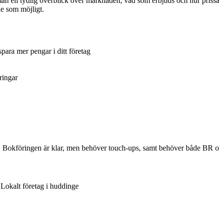
an en tydlig överblick över marknaden, vad som erbjuds och hur prissätt
nde som möjligt.
ara mer pengar i ditt företag
ringar
a. Bokföringen är klar, men behöver touch-ups, samt behöver både BR o
 Lokalt företag i huddinge