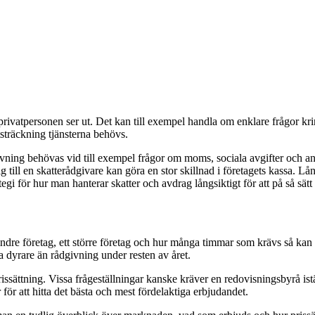
 privatpersonen ser ut. Det kan till exempel handla om enklare frågor kri
sträckning tjänsterna behövs.
ng behövas vid till exempel frågor om moms, sociala avgifter och andra ska
ig till en skatterådgivare kan göra en stor skillnad i företagets kassa. L
tegi för hur man hanterar skatter och avdrag långsiktigt för att på så sätt
dre företag, ett större företag och hur många timmar som krävs så kan 
a dyrare än rådgivning under resten av året.
ssättning. Vissa frågeställningar kanske kräver en redovisningsbyrå istäl
 för att hitta det bästa och mest fördelaktiga erbjudandet.