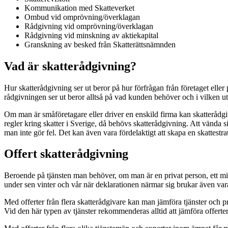
Kommunikation med Skatteverket
Ombud vid omprövning/överklagan
Rådgivning vid omprövning/överklagan
Rådgivning vid minskning av aktiekapital
Granskning av besked från Skatterättsnämnden
Vad är skatterådgivning?
Hur skatterådgivning ser ut beror på hur förfrågan från företaget eller
rådgivningen ser ut beror alltså på vad kunden behöver och i vilken ut
Om man är småföretagare eller driver en enskild firma kan skatterådgivni
regler kring skatter i Sverige, då behövs skatterådgivning. Att vända s
man inte gör fel. Det kan även vara fördelaktigt att skapa en skattestra
Offert skatterådgivning
Beroende på tjänsten man behöver, om man är en privat person, ett min
under sen vinter och vår när deklarationen närmar sig brukar även var
Med offerter från flera skatterådgivare kan man jämföra tjänster och pri
Vid den här typen av tjänster rekommenderas alltid att jämföra offerter