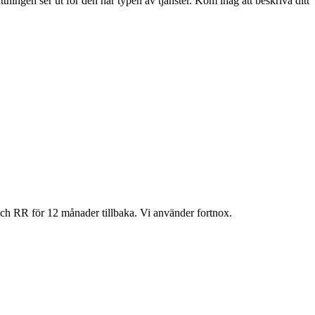
ningen ser ut för den här typen av tjänster. Kom ihåg att beskriva ditt
ch RR för 12 månader tillbaka. Vi använder fortnox.