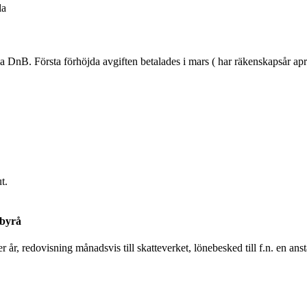
la
via DnB. Första förhöjda avgiften betalades i mars ( har räkenskapsår ap
t.
sbyrå
år, redovisning månadsvis till skatteverket, lönebesked till f.n. en an