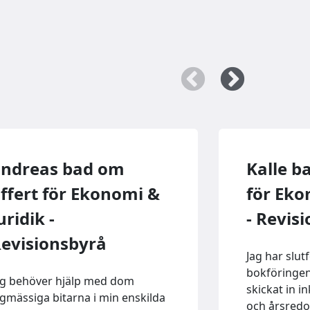
ndreas bad om
Kalle b
ffert för Ekonomi &
för Eko
uridik -
- Revis
evisionsbyrå
Jag har slut
bokföringen
ag behöver hjälp med dom
skickat in 
agmässiga bitarna i min enskilda
och årsredo