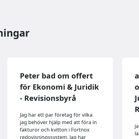
ningar
Peter bad om offert
a
för Ekonomi & Juridik
o
- Revisionsbyrå
J
R
Jag har ett par företag för vilka
jag behöver hjälp med att föra in
j
fakturor och kvitton i Fortnox
l
redovisningssystem. Jag har