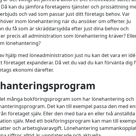
t. Då kan du jämföra företagens tjänster och prissättning m
m erbjuds och vad som passar just ditt företags behov. Var
höver inom lönehantering när du ansöker om offerter. Ju
an du få som är skräddarsydda efter just dina behov och
r precis all administration som lönehantering kräver? Eller 
om lönehantering?
av hjälp med löneadministration just nu kan det vara en idé
att företaget expanderar. Då vet du vad du kan förvänta dig 
öretags ekonomi därefter.
ehanteringsprogram
ns det många bokföringsprogram som har lönehantering och
ehanteringsprogram. Det kan till exempel passa den med en
ån företaget själv. Eller den med bara en eller två anställd
stration själv. Med ett bokföringsprogram kan man till exempe
skatter och arbetsgivaravgift. Lönehantering sammankoppl
a siffror alltid är uppdaterade och aktuella.