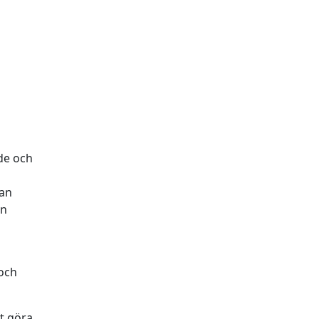
de och
kan
en
 och
tt göra