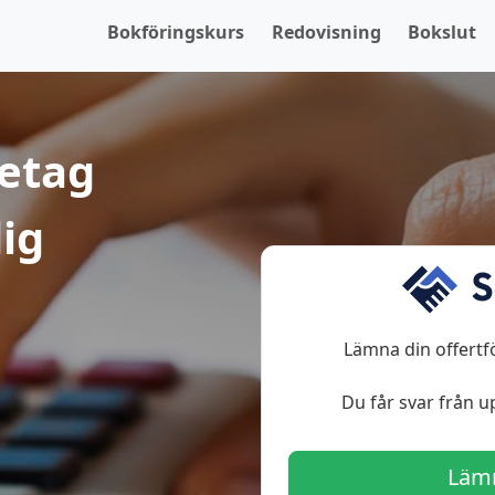
Bokföringskurs
Redovisning
Bokslut
retag
ig
Lämna din offertf
Du får svar från up
Lämn