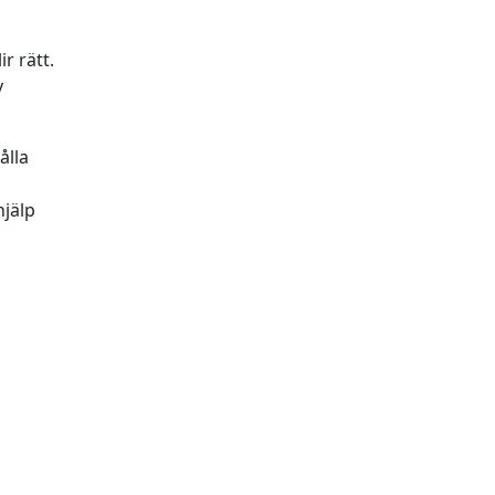
ir rätt.
v
ålla
hjälp