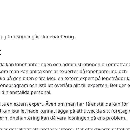
ppgifter som ingår i lönehantering.
t
a kan lönehanteringen och administrationen bli omfattan
g som man kan anlita som är experter på lönehantering och
ka på den biten själv. Med en extern expert på lönefrågor 
neprogram och istället överlåta allt till experten. Det ger 
l din anställda personal.
lita en extern expert. Även om man har få anställda kan för
d kan istället hade kunnat lägga på att utveckla sitt företag
xtern lönehantering kan då vara lösningen på ens problem.
 är det viktigt att jämföra aktörer. Det effektivaste sättet a