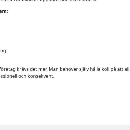
ram:
ing
öretag krävs det mer. Man behöver själv hålla koll på att all
fessionell och konsekvent.