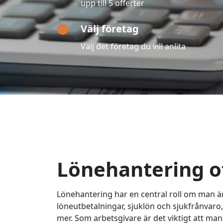
upp till 5 offerter
Välj företag
Välj det företag du vill anlita
Lönehantering o
Lönehantering har en central roll om man är
löneutbetalningar, sjuklön och sjukfrånvar
mer. Som arbetsgivare är det viktigt att man