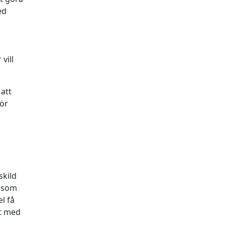
ed
vill
 att
för
skild
a som
l få
at med