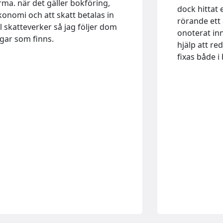
irma. när det gäller bokföring,
dock hittat 
konomi och att skatt betalas in
rörande ett 
ill skatteverker så jag följer dom
onoterat in
agar som finns.
hjälp att re
fixas både 