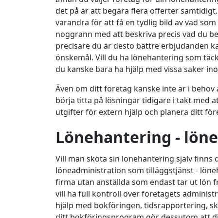
det på är att begära flera offerter samtidig
varandra för att få en tydlig bild av vad so
noggrann med att beskriva precis vad du be
precisare du är desto bättre erbjudanden k
önskemål. Vill du ha lönehantering som täcke
du kanske bara ha hjälp med vissa saker in
Även om ditt företag kanske inte är i behov 
börja titta på lösningar tidigare i takt med 
utgifter för extern hjälp och planera ditt f
Lönehantering - lön
Vill man sköta sin lönehantering själv fin
löneadministration som tilläggstjänst - lön
firma utan anställda som endast tar ut lön fr
vill ha full kontroll över företagets admini
hjälp med bokföringen, tidsrapportering, 
ditt bokföringsprogram gör dessutom att din