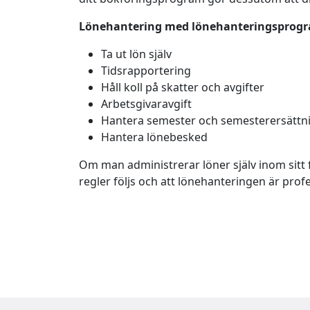
Lönehantering med lönehanteringsprog
Ta ut lön själv
Tidsrapportering
Håll koll på skatter och avgifter
Arbetsgivaravgift
Hantera semester och semesterersättn
Hantera lönebesked
Om man administrerar löner själv inom sitt f
regler följs och att lönehanteringen är pro