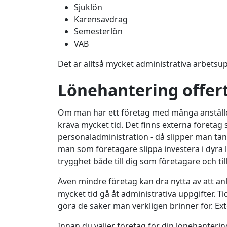
Sjuklön
Karensavdrag
Semesterlön
VAB
Det är alltså mycket administrativa arbetsu
Lönehantering offer
Om man har ett företag med många anställd
kräva mycket tid. Det finns externa företa
personaladministration - då slipper man tän
man som företagare slippa investera i dyra lö
trygghet både till dig som företagare och til
Även mindre företag kan dra nytta av att an
mycket tid gå åt administrativa uppgifter. Ti
göra de saker man verkligen brinner för. E
Innan du väljer företag för din lönehantering